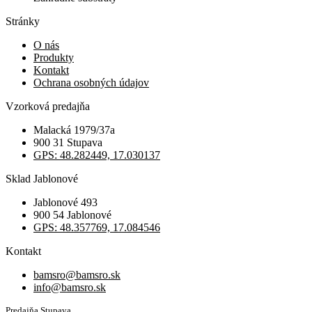
Stránky
O nás
Produkty
Kontakt
Ochrana osobných údajov
Vzorková predajňa
Malacká 1979/37a
900 31 Stupava
GPS: 48.282449, 17.030137
Sklad Jablonové
Jablonové 493
900 54 Jablonové
GPS: 48.357769, 17.084546
Kontakt
bamsro@bamsro.sk
info@bamsro.sk
Predajňa Stupava