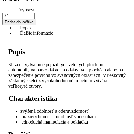
Vymazať
množstvo
Zatrávňovacia
Pridať do košíka
dlažba
Popis
Semmelrock
Ďalšie informácie
Popis
Slúži na vytváranie pojazdných zelených plôch pre
automobily na parkoviskách a odstavných plochách alebo na
zabezpečenie povrchu vo svahovitých oblastiach. Mriežkovitý
základný skelet z vysokohodnotného betónu vytvára
veľkorysé otvory.
Charakteristika
zvýšená odolnosť a oderuvzdornosť
mrazuvzdornosť a odolnosť voči soliam
jednoduchá manipulácia a pokládka