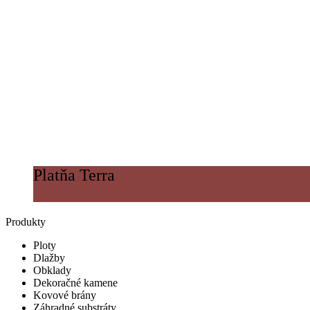
Platňa Terra
Produkty
Ploty
Dlažby
Obklady
Dekoračné kamene
Kovové brány
Záhradné substráty