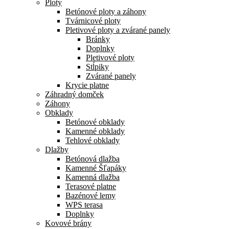
Ploty
Betónové ploty a záhony
Tvárnicové ploty
Pletivové ploty a zvárané panely
Bránky
Doplnky
Pletivové ploty
Stĺpiky
Zvárané panely
Krycie platne
Záhradný domček
Záhony
Obklady
Betónové obklady
Kamenné obklady
Tehlové obklady
Dlažby
Betónová dlažba
Kamenné Šľapáky
Kamenná dlažba
Terasové platne
Bazénové lemy
WPS terasa
Doplnky
Kovové brány