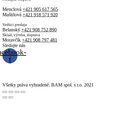
Menclová
+421 905 617 565
Maštrlová
+421 918 571 920
Vedúci predaja
Belanský
+421 908 752 890
Sklad, výroba, doprava
Moravčík
+421 908 797 481
Sledujte nás
acebook-
f
Všetky práva vyhradené. BAM spol. s r.o. 2021