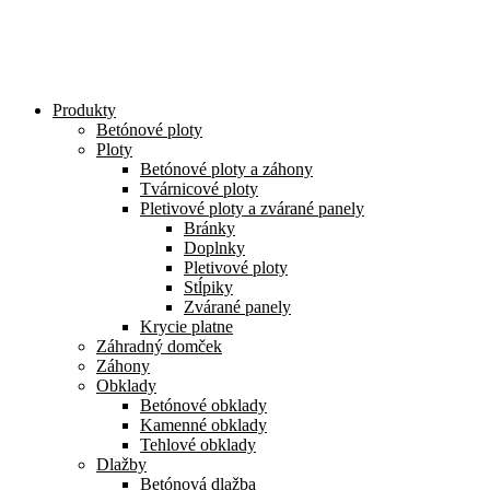
Preskočiť
na
obsah
Produkty
Betónové ploty
Ploty
Betónové ploty a záhony
Tvárnicové ploty
Pletivové ploty a zvárané panely
Bránky
Doplnky
Pletivové ploty
Stĺpiky
Zvárané panely
Krycie platne
Záhradný domček
Záhony
Obklady
Betónové obklady
Kamenné obklady
Tehlové obklady
Dlažby
Betónová dlažba