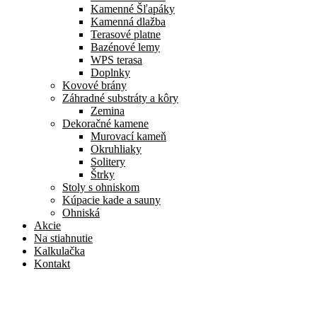
Kamenné Šľapáky
Kamenná dlažba
Terasové platne
Bazénové lemy
WPS terasa
Doplnky
Kovové brány
Záhradné substráty a kôry
Zemina
Dekoračné kamene
Murovací kameň
Okruhliaky
Solitery
Štrky
Stoly s ohniskom
Kúpacie kade a sauny
Ohniská
Akcie
Na stiahnutie
Kalkulačka
Kontakt