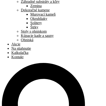
Záhradné substráty a kôry
Zemina
Dekoračné kamene
Murovací kameň
Okruhliaky
Solitery
Štrky
Stoly s ohniskom
Kúpacie kade a sauny
Ohniská
Akcie
Na stiahnutie
Kalkulačka
Kontakt