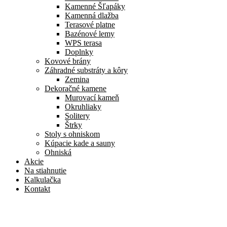
Kamenné Šľapáky
Kamenná dlažba
Terasové platne
Bazénové lemy
WPS terasa
Doplnky
Kovové brány
Záhradné substráty a kôry
Zemina
Dekoračné kamene
Murovací kameň
Okruhliaky
Solitery
Štrky
Stoly s ohniskom
Kúpacie kade a sauny
Ohniská
Akcie
Na stiahnutie
Kalkulačka
Kontakt