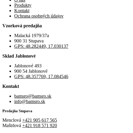
Produkty
Kontakt
Ochrana osobných údajov
Vzorková predajňa
Malacká 1979/37a
900 31 Stupava
GPS: 48.282449, 17.030137
Sklad Jablonové
Jablonové 493
900 54 Jablonové
GPS: 48.357769, 17.084546
Kontakt
bamsro@bamsro.sk
info@bamsro.sk
Predajňa Stupava
Menclová
+421 905 617 565
Maštrlová
+421 918 571 920