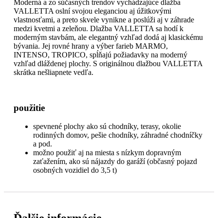
Moderná a zo súčasných trendov vychádzajúce dlažba
VALLETTA oslní svojou eleganciou aj úžitkovými
vlastnosťami, a preto skvele vynikne a poslúži aj v záhrade
medzi kvetmi a zeleňou. Dlažba VALLETTA sa hodí k
moderným stavbám, ale elegantný vzhľad dodá aj klasickému
bývania. Jej rovné hrany a výber farieb MARMO,
INTENSO, TROPICO, spĺňajú požiadavky na moderný
vzhľad dláždenej plochy. S originálnou dlažbou VALLETTA
skrátka nešliapnete vedľa.
použitie
spevnené plochy ako sú chodníky, terasy, okolie
rodinných domov, pešie chodníky, záhradné chodníčky
a pod.
možno použiť aj na miesta s nízkym dopravným
zaťažením, ako sú nájazdy do garáží (občasný pojazd
osobných vozidiel do 3,5 t)