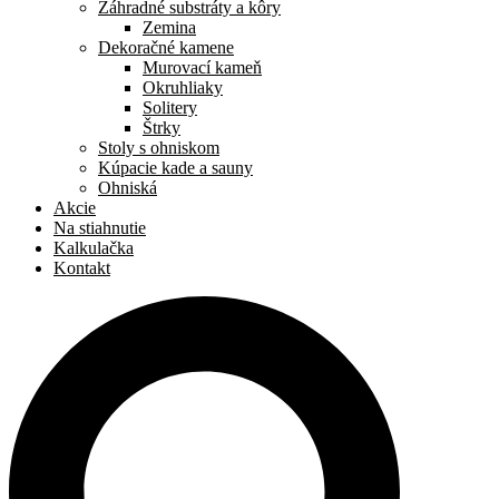
Záhradné substráty a kôry
Zemina
Dekoračné kamene
Murovací kameň
Okruhliaky
Solitery
Štrky
Stoly s ohniskom
Kúpacie kade a sauny
Ohniská
Akcie
Na stiahnutie
Kalkulačka
Kontakt