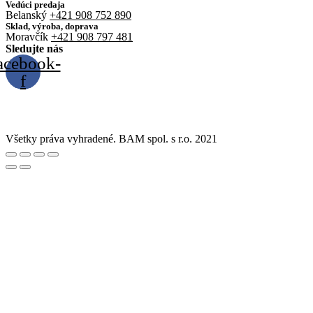
Vedúci predaja
Belanský
+421 908 752 890
Sklad, výroba, doprava
Moravčík
+421 908 797 481
Sledujte nás
acebook-
f
Všetky práva vyhradené. BAM spol. s r.o. 2021