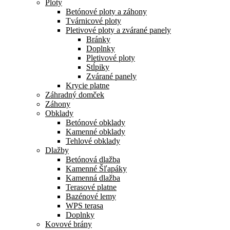
Ploty
Betónové ploty a záhony
Tvárnicové ploty
Pletivové ploty a zvárané panely
Bránky
Doplnky
Pletivové ploty
Stĺpiky
Zvárané panely
Krycie platne
Záhradný domček
Záhony
Obklady
Betónové obklady
Kamenné obklady
Tehlové obklady
Dlažby
Betónová dlažba
Kamenné Šľapáky
Kamenná dlažba
Terasové platne
Bazénové lemy
WPS terasa
Doplnky
Kovové brány