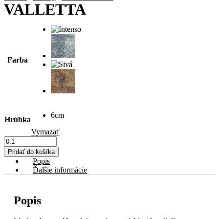
VALLETTA
Farba
6cm
Hrúbka
Vymazať
množstvo
VALLETTA
Pridať do košíka
Popis
Ďalšie informácie
Popis