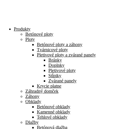
Preskočiť
na
obsah
Produkty
Betónové ploty
Ploty
Betónové ploty a záhony
Tvárnicové ploty
Pletivové ploty a zvárané panely
Bránky
Doplnky
Pletivové ploty
Stĺpiky
Zvárané panely
Krycie platne
Záhradný domček
Záhony
Obklady
Betónové obklady
Kamenné obklady
Tehlové obklady
Dlažby
Betónová dlažba