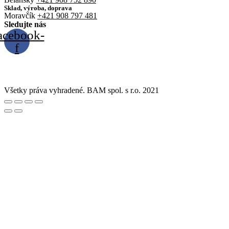
Sklad, výroba, doprava
Moravčík
+421 908 797 481
Sledujte nás
acebook-
f
Všetky práva vyhradené. BAM spol. s r.o. 2021