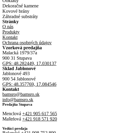
Obklady
Dekoračné kamene
Kovové brány
Záhradné substráty
Stránky
O nás
Produkty
Kontakt
Ochrana osobných údajov
Vzorková predajňa
Malacká 1979/37a
900 31 Stupava
GPS: 48.282449, 17.030137
Sklad Jablonové
Jablonové 493
900 54 Jablonové
GPS: 48.357769, 17.084546
Kontakt
bamsro@bamsro.sk
info@bamsro.sk
Predajňa Stupava
Menclová
+421 905 617 565
Maštrlová
+421 918 571 920
Vedúci predaja
Belanský
+421 908 752 890