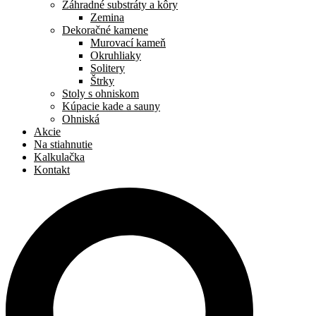
Záhradné substráty a kôry
Zemina
Dekoračné kamene
Murovací kameň
Okruhliaky
Solitery
Štrky
Stoly s ohniskom
Kúpacie kade a sauny
Ohniská
Akcie
Na stiahnutie
Kalkulačka
Kontakt