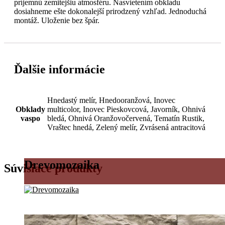
príjemnú zemitejšiu atmosféru. Nasvietením obkladu
dosiahneme ešte dokonalejší prirodzený vzhľad. Jednoduchá
montáž. Uloženie bez špár.
Ďalšie informácie
Hnedastý melír, Hnedooranžová, Inovec
Obklady
multicolor, Inovec Pieskovcová, Javorník, Ohnivá
vaspo
bledá, Ohnivá Oranžovočervená, Tematín Rustik,
Vraštec hnedá, Zelený melír, Zvrásená antracitová
Drevomozaika
Súvisiace produkty