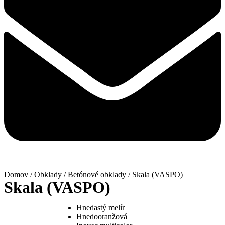
Domov
/
Obklady
/
Betónové obklady
/ Skala (VASPO)
Skala (VASPO)
Hnedastý melír
Hnedooranžová