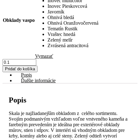
Inovec multicolor
Inovec Pieskovcová
Javorník
Ohnivá bledá
Obklady vaspo
Ohnivá Oranžovočervená
Tematín Rustik
Vraštec hnedá
Zelený melír
Zvrásená antracitová
Vymazať
množstvo
Skala
Pridať do košíka
(VASPO)
Popis
Ďalšie informácie
Popis
Skala je najžiadanejším obkladom z celého sortimentu.
Svojím podmanivým vzhľadom voľne vrstveného kameňa a
farebným prevedením je ideálna pre exteriérové obklady
múrov, stien i stĺpov. V interiéri sú vhodným obkladom pre
krby, komíny alebo aj celé steny. Zelený odtieň vytvorí