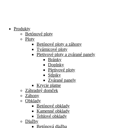
Preskočiť
na
obsah
Produkty
Betónové ploty
Ploty
Betónové ploty a záhony
Tvárnicové ploty
Pletivové ploty a zvárané panely
Bránky
Doplnky
Pletivové ploty
Stĺpiky
Zvárané panely
Krycie platne
Záhradný domček
Záhony
Obklady
Betónové obklady
Kamenné obklady
Tehlové obklady
Dlažby
Betónová dlažba