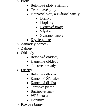
Ploty
Betónové ploty a záhony
Tvárnicové ploty
Pletivové ploty a zvárané panely
Bránky
Doplnky
Pletivové ploty
Stĺpiky
Zvárané panely
Krycie platne
Záhradný domček
Záhony
Obklady
Betónové obklady
Kamenné obklady
Tehlové obklady
Dlažby
Betónová dlažba
Kamenné Šľapáky
Kamenná dlažba
Terasové platne
Bazénové lemy
WPS terasa
Doplnky
Kovové brány