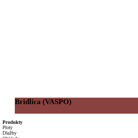
Bridlica (VASPO)
Produkty
Ploty
Dlažby