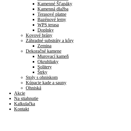
Kamenné Šľapáky
Kamenná dlažba
Terasové platne
Bazénové lemy
WPS terasa
Doplnky
Kovové brány
Záhradné substráty a kôry
Zemina
Dekoračné kamene
Murovací kameň
Okruhliaky
Solitery
Štrky
Stoly s ohniskom
Kúpacie kade a sauny
Ohniská
Akcie
Na stiahnutie
Kalkulačka
Kontakt