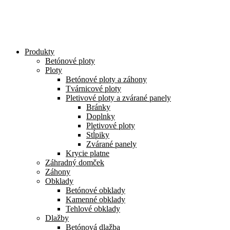
Preskočiť
na
obsah
Produkty
Betónové ploty
Ploty
Betónové ploty a záhony
Tvárnicové ploty
Pletivové ploty a zvárané panely
Bránky
Doplnky
Pletivové ploty
Stĺpiky
Zvárané panely
Krycie platne
Záhradný domček
Záhony
Obklady
Betónové obklady
Kamenné obklady
Tehlové obklady
Dlažby
Betónová dlažba