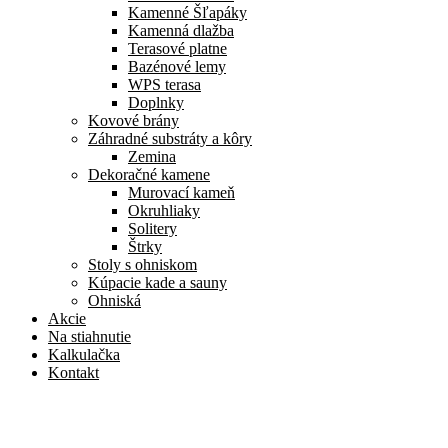
Kamenné Šľapáky
Kamenná dlažba
Terasové platne
Bazénové lemy
WPS terasa
Doplnky
Kovové brány
Záhradné substráty a kôry
Zemina
Dekoračné kamene
Murovací kameň
Okruhliaky
Solitery
Štrky
Stoly s ohniskom
Kúpacie kade a sauny
Ohniská
Akcie
Na stiahnutie
Kalkulačka
Kontakt