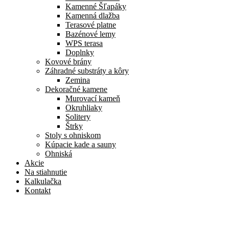
Kamenné Šľapáky
Kamenná dlažba
Terasové platne
Bazénové lemy
WPS terasa
Doplnky
Kovové brány
Záhradné substráty a kôry
Zemina
Dekoračné kamene
Murovací kameň
Okruhliaky
Solitery
Štrky
Stoly s ohniskom
Kúpacie kade a sauny
Ohniská
Akcie
Na stiahnutie
Kalkulačka
Kontakt