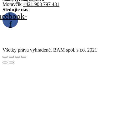
Moravčík
+421 908 797 481
Sledujte nás
acebook-
f
Všetky práva vyhradené. BAM spol. s r.o. 2021