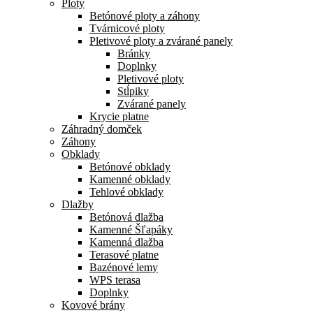
Ploty
Betónové ploty a záhony
Tvárnicové ploty
Pletivové ploty a zvárané panely
Bránky
Doplnky
Pletivové ploty
Stĺpiky
Zvárané panely
Krycie platne
Záhradný domček
Záhony
Obklady
Betónové obklady
Kamenné obklady
Tehlové obklady
Dlažby
Betónová dlažba
Kamenné Šľapáky
Kamenná dlažba
Terasové platne
Bazénové lemy
WPS terasa
Doplnky
Kovové brány