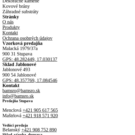
Dekoračné kamene
Kovové brány
Záhradné substráty
Stránky
O nás
Produkty
Kontakt
Ochrana osobných údajov
Vzorková predajňa
Malacká 1979/37a
900 31 Stupava
GPS: 48.282449, 17.030137
Sklad Jablonové
Jablonové 493
900 54 Jablonové
GPS: 48.357769, 17.084546
Kontakt
bamsro@bamsro.sk
info@bamsro.sk
Predajňa Stupava
Menclová
+421 905 617 565
Maštrlová
+421 918 571 920
Vedúci predaja
Belanský
+421 908 752 890
Sklad, výroba, doprava