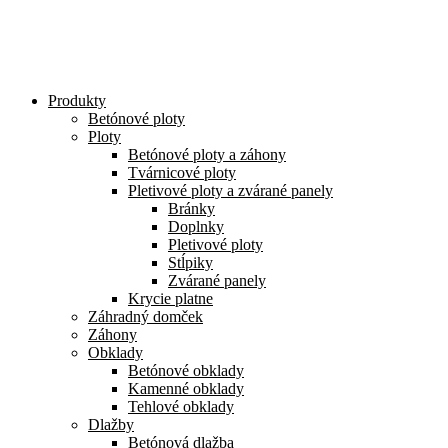
Preskočiť
na
obsah
Produkty
Betónové ploty
Ploty
Betónové ploty a záhony
Tvárnicové ploty
Pletivové ploty a zvárané panely
Bránky
Doplnky
Pletivové ploty
Stĺpiky
Zvárané panely
Krycie platne
Záhradný domček
Záhony
Obklady
Betónové obklady
Kamenné obklady
Tehlové obklady
Dlažby
Betónová dlažba