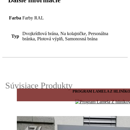
Ďalšie informácie
Farba
Farby RAL
Dvojkrídlová brána, Na kolajničke, Personálna
Typ
bránka, Plotová výplň, Samonosná brána
Súvisiace Produkty
PROGRAM LAMELA Z HLINÍK