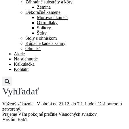
Záhradné substráty a kôry
Zemina
Dekoračné kamene
Murovací kameň
Okruhliaky
Solitery
Štrky
Stoly s ohniskom
Kúpacie kade a sauny
Ohniská
Akcie
Na stiahnutie
Kalkulačka
Kontakt
Vyhľadať
Vážený zákazníci. V obobí od 21.12. do 7.1. bude náš showroom
zatvorený.
Prajeme Vám pokojné prežitie Vianočných sviatkov.
Váš tím BaM