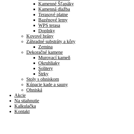
Kamenné Šľapáky
Kamenná dlažba
Terasové platne
Bazénové lemy
WPS terasa
Doplnky
Kovové brány
Záhradné substráty a kôry
Zemina
Dekoračné kamene
Murovací kameň
Okruhliaky
Solitery
Štrky
Stoly s ohniskom
Kúpacie kade a sauny
Ohniská
Akcie
Na stiahnutie
Kalkulačka
Kontakt