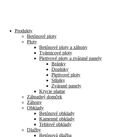
Preskočiť
na
obsah
Produkty
Betónové ploty
Ploty
Betónové ploty a záhony
Tvárnicové ploty
Pletivové ploty a zvárané panely
Bránky
Doplnky
Pletivové ploty
Stĺpiky
Zvárané panely
Krycie platne
Záhradný domček
Záhony
Obklady
Betónové obklady
Kamenné obklady
Tehlové obklady
Dlažby
Betónová dlažba