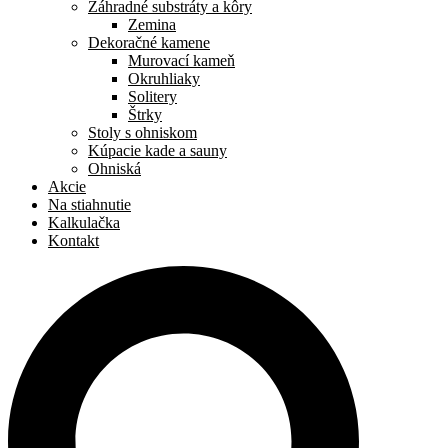
Záhradné substráty a kôry
Zemina
Dekoračné kamene
Murovací kameň
Okruhliaky
Solitery
Štrky
Stoly s ohniskom
Kúpacie kade a sauny
Ohniská
Akcie
Na stiahnutie
Kalkulačka
Kontakt