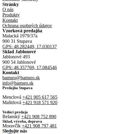
Stránky
O nás
Produkty
Kontakt
Ochrana osobných údajov
Vzorková predajňa
Malacká 1979/37a
900 31 Stupava
GPS: 48.282449, 17.030137
Sklad Jablonové
Jablonové 493
900 54 Jablonové
GPS: 48.357769, 17.084546
Kontakt
bamsro@bamsro.sk
info@bamsro.sk
Predajňa Stupava
Menclová
+421 905 617 565
Maštrlová
+421 918 571 920
Vedúci predaja
Belanský
+421 908 752 890
Sklad, výroba, doprava
Moravčík
+421 908 797 481
Sledujte nás