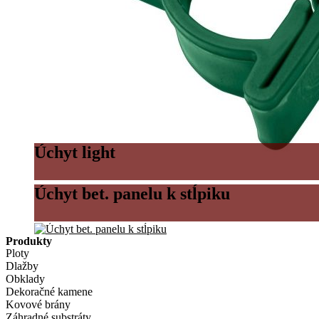
Úchyt light
Úchyt bet. panelu k stĺpiku
Produkty
Ploty
Dlažby
Obklady
Dekoračné kamene
Kovové brány
Záhradné substráty