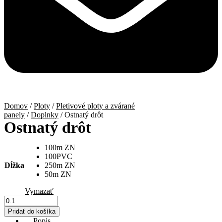
Domov
/
Ploty
/
Pletivové ploty a zvárané
panely
/
Doplnky
/ Ostnatý drôt
Ostnatý drôt
100m ZN
100PVC
Dĺžka
250m ZN
50m ZN
Vymazať
množstvo
Ostnatý
Pridať do košíka
drôt
Popis