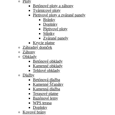
Ploty
Betónové ploty a záhony
Tvárnicové ploty
Pletivové ploty a zvárané panely
Bránky
Doplnky
Pletivové ploty
Stĺpiky
Zvárané panely
Krycie platne
Záhradný domček
Záhony
Obklady
Betónové obklady
Kamenné obklady
Tehlové obklady
Dlažby
Betónová dlažba
Kamenné Šľapáky
Kamenná dlažba
Terasové platne
Bazénové lemy
WPS terasa
Doplnky
Kovové brány