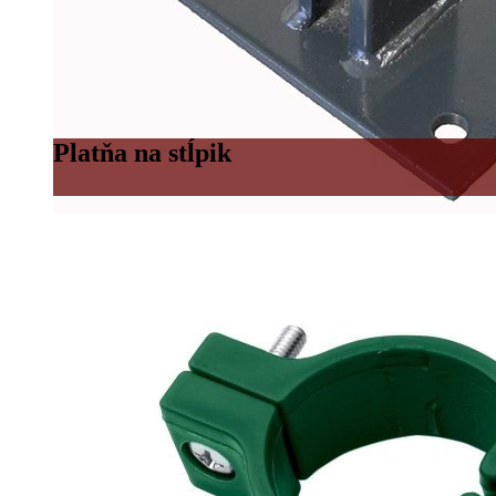
Platňa na stĺpik