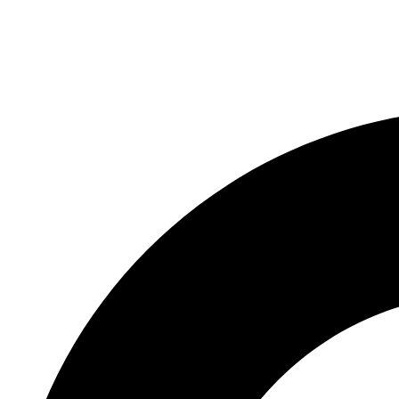
Preskočiť
na
obsah