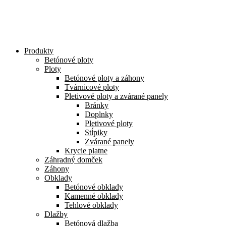
Preskočiť
na
obsah
Produkty
Betónové ploty
Ploty
Betónové ploty a záhony
Tvárnicové ploty
Pletivové ploty a zvárané panely
Bránky
Doplnky
Pletivové ploty
Stĺpiky
Zvárané panely
Krycie platne
Záhradný domček
Záhony
Obklady
Betónové obklady
Kamenné obklady
Tehlové obklady
Dlažby
Betónová dlažba