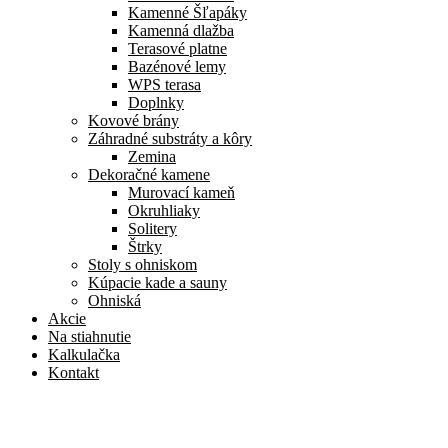
Kamenné Šľapáky
Kamenná dlažba
Terasové platne
Bazénové lemy
WPS terasa
Doplnky
Kovové brány
Záhradné substráty a kôry
Zemina
Dekoračné kamene
Murovací kameň
Okruhliaky
Solitery
Štrky
Stoly s ohniskom
Kúpacie kade a sauny
Ohniská
Akcie
Na stiahnutie
Kalkulačka
Kontakt