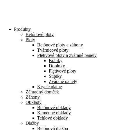
Preskočiť
na
obsah
Produkty
Betónové ploty
Ploty
Betónové ploty a záhony
Tvárnicové ploty
Pletivové ploty a zvárané panely
Bránky
Doplnky
Pletivové ploty
Stĺpiky
Zvárané panely
Krycie platne
Záhradný domček
Záhony
Obklady
Betónové obklady
Kamenné obklady
Tehlové obklady
Dlažby
Betónová dlažba