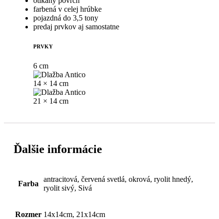
otĺkaný povrch
farbená v celej hrúbke
pojazdná do 3,5 tony
predaj prvkov aj samostatne
PRVKY
6 cm
14 × 14 cm
21 × 14 cm
Ďalšie informácie
antracitová, červená svetlá, okrová, ryolit hnedý,
Farba
ryolit sivý, Sivá
Rozmer
14x14cm, 21x14cm