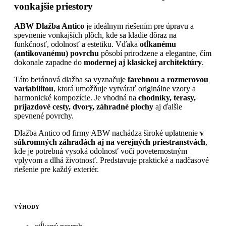
vonkajšie priestory
ABW Dlažba Antico
je ideálnym riešením pre úpravu a
spevnenie vonkajších plôch, kde sa kladie dôraz na
funkčnosť, odolnosť a estetiku. Vďaka
otĺkanému
(antikovanému) povrchu
pôsobí prirodzene a elegantne, čím
dokonale zapadne do
modernej aj klasickej architektúry
.
Táto betónová dlažba sa vyznačuje
farebnou a rozmerovou
variabilitou
, ktorá umožňuje vytvárať originálne vzory a
harmonické kompozície. Je vhodná na
chodníky, terasy,
príjazdové cesty, dvory, záhradné plochy
aj ďalšie
spevnené povrchy.
Dlažba Antico od firmy ABW nachádza široké uplatnenie
v
súkromných záhradách aj na verejných priestranstvách
,
kde je potrebná vysoká odolnosť voči poveternostným
vplyvom a dlhá životnosť. Predstavuje praktické a nadčasové
riešenie pre každý exteriér.
VÝHODY