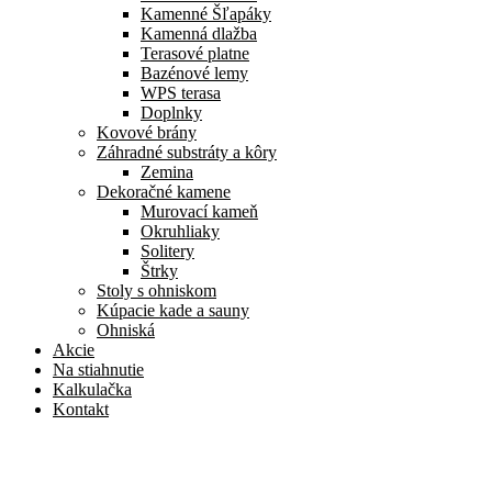
Kamenné Šľapáky
Kamenná dlažba
Terasové platne
Bazénové lemy
WPS terasa
Doplnky
Kovové brány
Záhradné substráty a kôry
Zemina
Dekoračné kamene
Murovací kameň
Okruhliaky
Solitery
Štrky
Stoly s ohniskom
Kúpacie kade a sauny
Ohniská
Akcie
Na stiahnutie
Kalkulačka
Kontakt