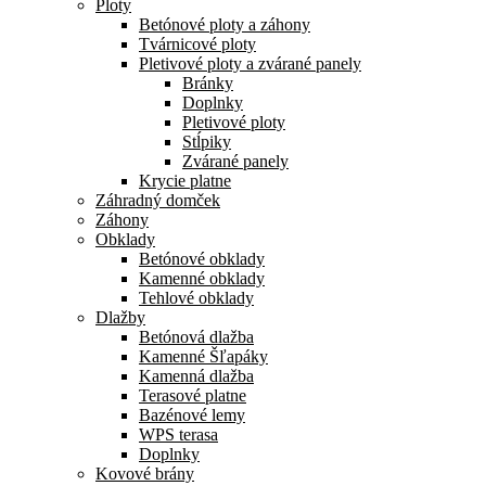
Ploty
Betónové ploty a záhony
Tvárnicové ploty
Pletivové ploty a zvárané panely
Bránky
Doplnky
Pletivové ploty
Stĺpiky
Zvárané panely
Krycie platne
Záhradný domček
Záhony
Obklady
Betónové obklady
Kamenné obklady
Tehlové obklady
Dlažby
Betónová dlažba
Kamenné Šľapáky
Kamenná dlažba
Terasové platne
Bazénové lemy
WPS terasa
Doplnky
Kovové brány