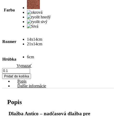
Farba
14x14cm
Rozmer
21x14cm
6cm
Hrúbka
Vymazať
množstvo
Dlažba
Pridať do košíka
Antico
Popis
Ďalšie informácie
Popis
Dlažba Antico – nadčasová dlažba pre