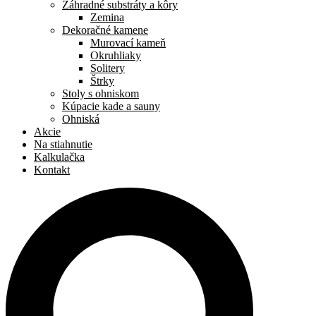
Záhradné substráty a kôry
Zemina
Dekoračné kamene
Murovací kameň
Okruhliaky
Solitery
Štrky
Stoly s ohniskom
Kúpacie kade a sauny
Ohniská
Akcie
Na stiahnutie
Kalkulačka
Kontakt