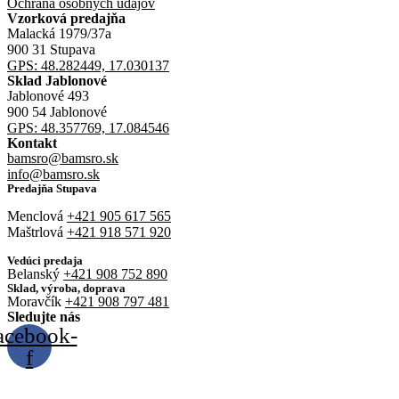
Ochrana osobných údajov
Vzorková predajňa
Malacká 1979/37a
900 31 Stupava
GPS: 48.282449, 17.030137
Sklad Jablonové
Jablonové 493
900 54 Jablonové
GPS: 48.357769, 17.084546
Kontakt
bamsro@bamsro.sk
info@bamsro.sk
Predajňa Stupava
Menclová
+421 905 617 565
Maštrlová
+421 918 571 920
Vedúci predaja
Belanský
+421 908 752 890
Sklad, výroba, doprava
Moravčík
+421 908 797 481
Sledujte nás
acebook-
f